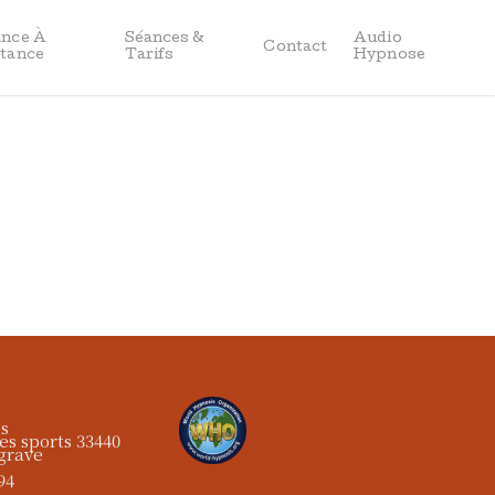
Menu
ance À
Séances &
Audio
Contact
tance
Tarifs
Hypnose
us
es sports 33440
grave
94