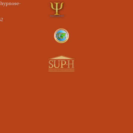
@hypnose-
62