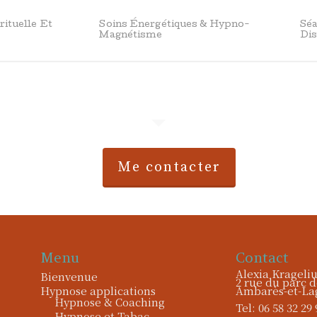
ituelle Et
Soins Énergétiques & Hypno-
Sé
Magnétisme
Dis
.
Me contacter
Menu
Contact
Alexia Krageli
Bienvenue
2 rue du parc d
Hypnose applications
Ambarès-et-La
Hypnose & Coaching
Tel: 06 58 32 29 
Hypnose et Tabac